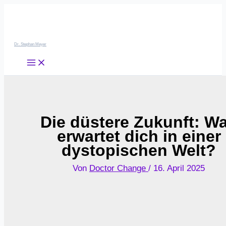
Zum
Inhalt
springen
Dr. Stephan Meyer
Die düstere Zukunft: W
erwartet dich in einer
dystopischen Welt?
Von
Doctor Change
/
16. April 2025