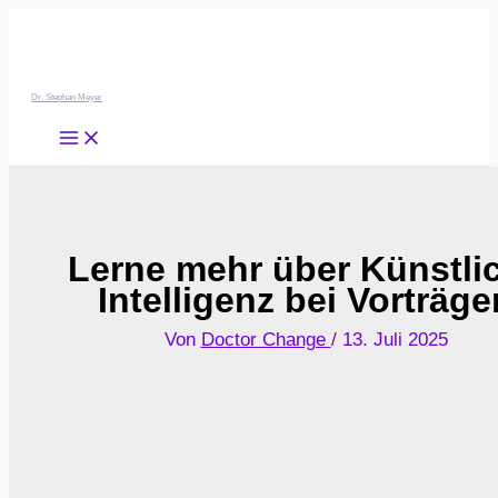
Zum
Inhalt
springen
Dr. Stephan Meyer
Lerne mehr über Künstli
Intelligenz bei Vorträge
Von
Doctor Change
/
13. Juli 2025