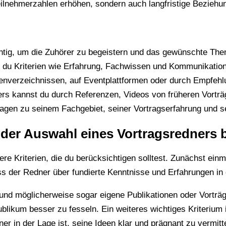
 Teilnehmerzahlen erhöhen, sondern auch langfristige Bezie
chtig, um die Zuhörer zu begeistern und das gewünschte Them
t du Kriterien wie Erfahrung, Fachwissen und Kommunikation
enverzeichnissen, auf Eventplattformen oder durch Empfehl
ners kannst du durch Referenzen, Videos von früheren Vort
ragen zu seinem Fachgebiet, seiner Vortragserfahrung und 
i der Auswahl eines Vortragsredners
ere Kriterien, die du berücksichtigen solltest. Zunächst ei
ss der Redner über fundierte Kenntnisse und Erfahrungen in
und möglicherweise sogar eigene Publikationen oder Vorträge
ublikum besser zu fesseln. Ein weiteres wichtiges Kriterium
er in der Lage ist, seine Ideen klar und prägnant zu vermitt